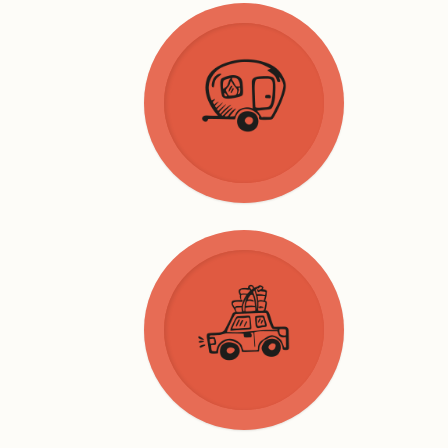
Gites
Louer tente
Emplacement
Plus info
Services
Nouveautés
FAQ