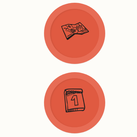
Nature
Activites
Culture
L'eau
Réservation
Tarifs
Conditions