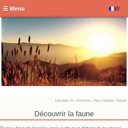
fr
☰ Menu
Lacanal
-
fr
-
Environs
-
Parc naturel
-
Faune
Découvrir la faune