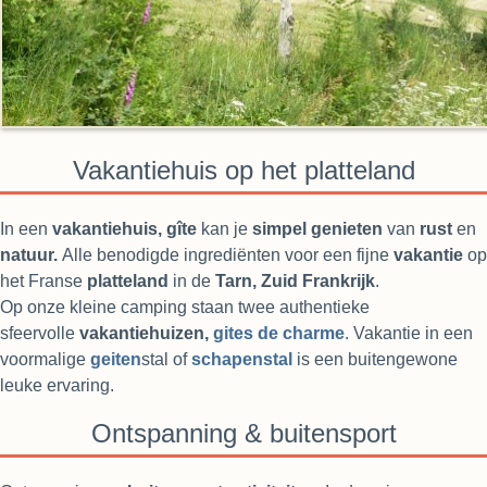
Vakantiehuis op het platteland
In een
vakantiehuis, gîte
kan je
simpel genieten
van
rust
en
natuur.
Alle benodigde ingrediënten voor een fijne
vakantie
op
het Franse
platteland
in de
Tarn, Zuid Frankrijk
.
Op onze kleine camping staan twee authentieke
sfeervolle
vakantiehuizen,
gites de charme
. Vakantie in een
voormalige
geiten
stal of
schapenstal
is een buitengewone
leuke ervaring.
Ontspanning & buitensport