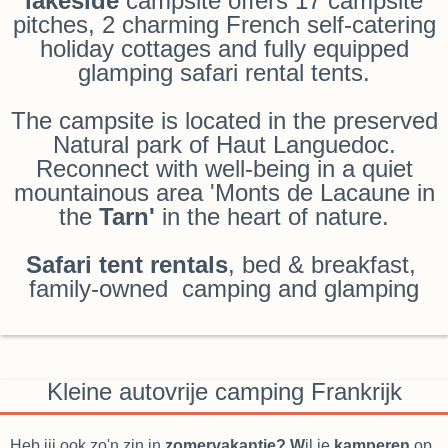
lakeside
campsite offers 17 campsite
pitches, 2 charming French self-catering
holiday cottages and fully equipped
glamping safari rental tents.
The campsite is located in the preserved
Natural park of Haut Languedoc.
Reconnect with well-being in a quiet
mountainous area 'Monts de Lacaune in
the
Tarn'
in the heart of nature.
Safari tent rentals
, bed & breakfast,
family-owned camping and glamping
Kleine autovrije camping Frankrijk
Heb jij ook zo'n zin in
zomervakantie? W
il je
kamperen
op