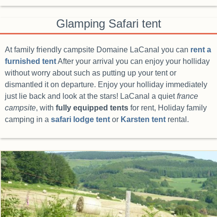
Glamping Safari tent
At family friendly campsite Domaine LaCanal you can
rent a
furnished tent
After your arrival you can enjoy your holliday
without worry about such as putting up your tent or
dismantled it on departure. Enjoy your holliday immediately
just lie back and look at the stars! LaCanal a quiet
france
campsite
, with
fully equipped tents
for rent, Holiday family
camping in a
safari lodge tent
or
Karsten tent
rental.