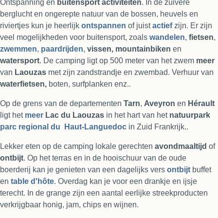
Ontspanning en
buitensport activiteiten
. In de zuivere
berglucht en ongerepte natuur van de bossen, heuvels en
riviertjes kun je heerlijk
ontspannen
of juist
actief
zijn. Er zijn
veel mogelijkheden voor buitensport, zoals
wandelen
,
fietsen
,
zwemmen
,
paardrijden
,
vissen,
mountainbiken
en
watersport
. De camping ligt op 500 meter van het zwem
meer
van
Laouzas
met zijn zandstrandje en zwembad. Verhuur van
waterfietsen,
boten, surfplanken enz..
Op de grens van de departementen
Tarn
,
Aveyron
en
Hérault
ligt het
meer
Lac du Laouzas
in het hart van het
natuurpark
parc regional du
Haut-Languedoc
in Zuid Frankrijk..
Lekker eten op de camping lokale
gerechten
avondmaaltijd
of
ontbijt
. Op het terras en in de hooischuur van de oude
boerderij kan je genieten van een dagelijks vers
ontbijt
buffet
en
table d'hôte
. Overdag kan je voor een drankje en ijsje
terecht. In de grange zijn een aantal eerlijke streekproducten
verkrijgbaar honig, jam, chips en wijnen.