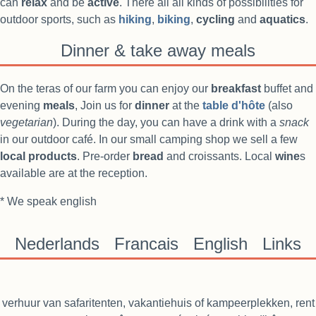
can
relax
and be
active
. There all all kinds of possibilities for
outdoor sports, such as
hiking
,
biking
,
cycling
and
aquatics
.
Dinner & take away meals
On the teras of our farm you can enjoy our
breakfast
buffet and
evening
meals
, Join us for
dinner
at the
table d'hôte
(also
vegetarian
). During the day, you can have a drink with a
snack
in our outdoor café. In our small camping shop we sell a few
local products
. Pre-order
bread
and croissants. Local
wine
s
available are at the reception.
* We speak english
Nederlands
Francais
English
Links
verhuur van safaritenten, vakantiehuis of kampeerplekken, rent