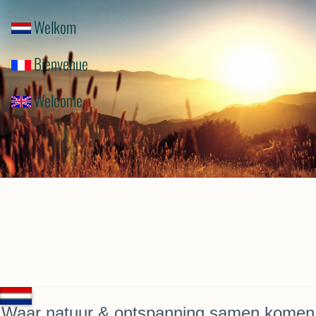
Welkom
Bienvenue
Welcome
Waar natuur & ontspanning samen komen